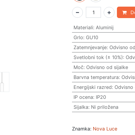
Do
Materiali
:
Aluminij
Grlo
:
GU10
Zatemnjevanje
:
Odvisno od 
Svetlobni tok (± 10%)
:
Odvi
Moč
:
Odvisno od sijalke
Barvna temperatura
:
Odvis
Energijski razred
:
Odvisno 
IP ocena
:
IP20
Sijalka
:
Ni priložena
Znamka:
Nova Luce