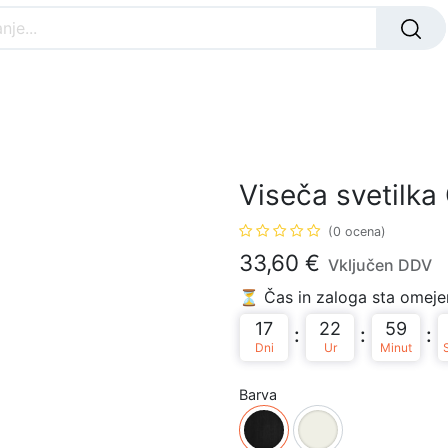
Nar
ANJA svetila
ZUNANJA svetila
OTROŠKA
Viseča svetilka
(0 ocena)
33,60
€
Vključen DDV
⏳ Čas in zaloga sta omejen
17
22
59
:
:
:
Dni
Ur
Minut
Barva