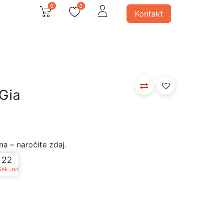
0
0
Kontakt
avno
 svetila
Ostali produkti
 Gia
a – naročite zdaj.
22
Sekund