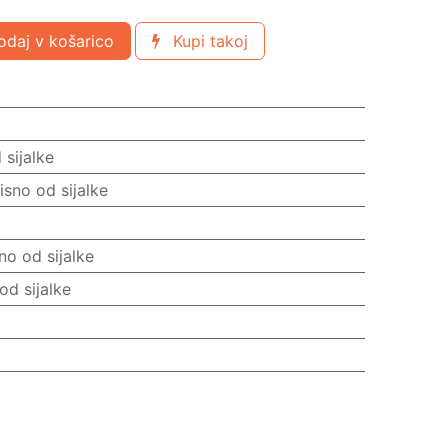
daj v košarico
Kupi takoj
sijalke
sno od sijalke
no od sijalke
od sijalke