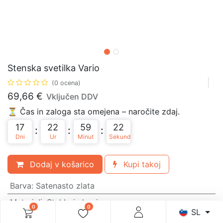
Stenska svetilka Vario
(0 ocena)
69,66
€
Vključen DDV
⏳ Čas in zaloga sta omejena – naročite zdaj.
17
22
59
22
:
:
:
Dni
Ur
Minut
Sekund
Dodaj v košarico
Kupi takoj
Barva
:
Satenasto zlata
Materiali
:
Steklo in kovina
0
0
SL
Grlo
:
E27