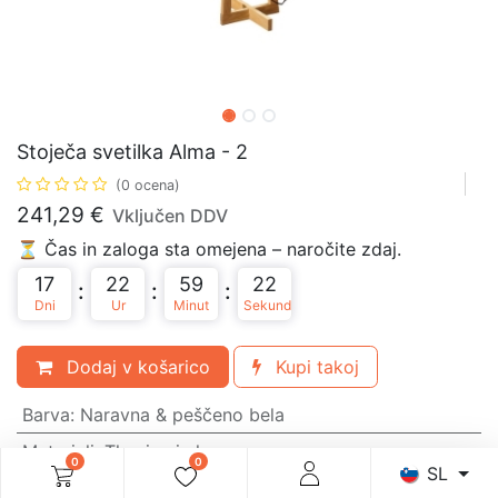
Stoječa svetilka Alma - 2
(0 ocena)
241,29
€
Vključen DDV
⏳ Čas in zaloga sta omejena – naročite zdaj.
17
22
59
22
:
:
:
Dni
Ur
Minut
Sekund
Dodaj v košarico
Kupi takoj
Barva
:
Naravna & peščeno bela
Materiali
:
Tkanina in les
0
0
SL
Grlo
:
E27