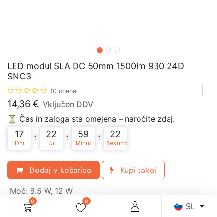
LED modul SLA DC 50mm 1500lm 930 24D
SNC3
(0 ocena)
14,36
€
Vključen DDV
⏳ Čas in zaloga sta omejena – naročite zdaj.
17
22
59
22
:
:
:
Dni
Ur
Minut
Sekund
Dodaj v košarico
Kupi takoj
Moč
:
8.5 W, 12 W
0
0
SL
Svetlobni tok (± 10%)
:
1100 lm (8.5 W), 1500 lm (12