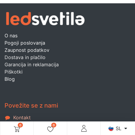
O nas
Pogoji poslovanja
Zaupnost podatkov
Dostava in plačilo
Garancija in reklamacija
Piškotki
Blog
Povežite se z nami
Kontakt
info@ledsvetila.si
0
0
SL
+386 (0)3 780 10 70