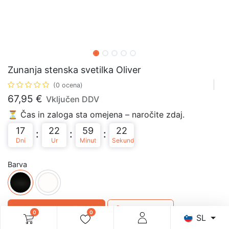
Zunanja stenska svetilka Oliver
(0 ocena)
67,95
€
Vključen DDV
⏳ Čas in zaloga sta omejena – naročite zdaj.
17
22
59
22
:
:
:
Dni
Ur
Minut
Sekund
Barva
Dodaj v košarico
Kupi takoj
0
0
SL