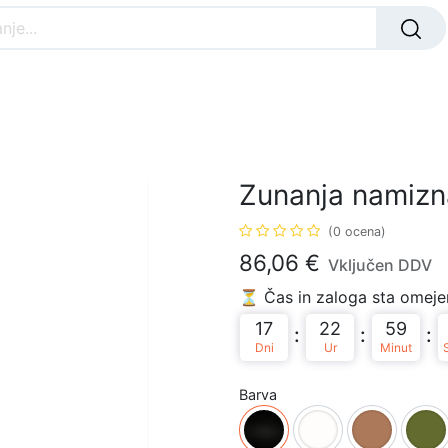
Nar
ANJA svetila
ZUNANJA svetila
OTROŠKA
Zunanja namizna
(0 ocena)
86,06
€
Vključen DDV
⏳ Čas in zaloga sta omejen
17
22
59
:
:
:
Dni
Ur
Minut
Barva