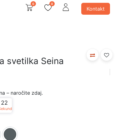
0
0
Kontakt
avno
 svetila
Ostali produkti
 svetilka Seina
a – naročite zdaj.
22
Sekund