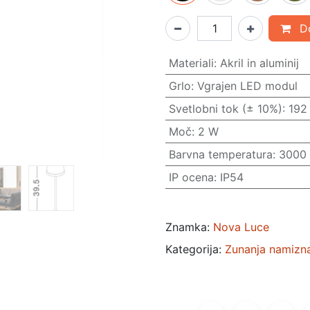
Do
Materiali
:
Akril in aluminij
Grlo
:
Vgrajen LED modul
Svetlobni tok (± 10%)
:
192
Moč
:
2 W
Barvna temperatura
:
3000
IP ocena
:
IP54
Znamka:
Nova Luce
Kategorija:
Zunanja namizna