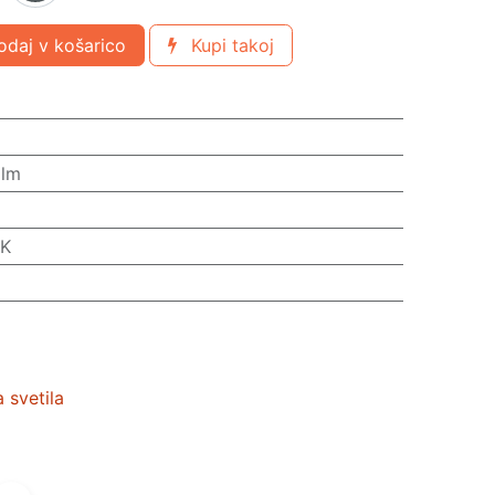
daj v košarico
Kupi takoj
 lm
 K
 svetila