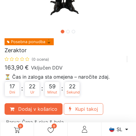
Posebna ponudba 🎃
Zeraktor
(0 ocena)
163,90
€
Vključen DDV
⏳ Čas in zaloga sta omejena – naročite zdaj.
17
22
59
22
:
:
:
Dni
Ur
Minut
Sekund
Dodaj v košarico
Kupi takoj
Barva
:
Črna & siva & bela
0
0
SL
Materiali
:
Plastika, stiropor, tekstil