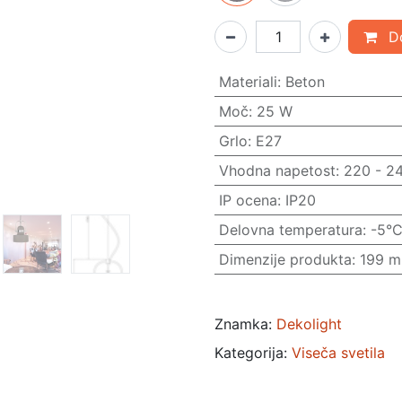
Do
Materiali
:
Beton
Moč
:
25 W
Grlo
:
E27
Vhodna napetost
:
220 - 2
IP ocena
:
IP20
Delovna temperatura
:
-5°C
Dimenzije produkta
:
199 
Znamka:
Dekolight
Kategorija:
Viseča svetila