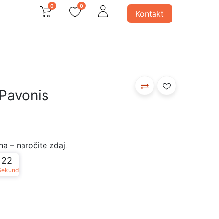
0
0
Kontakt
avno
 svetila
Ostali produkti
 Pavonis
a – naročite zdaj.
22
Sekund