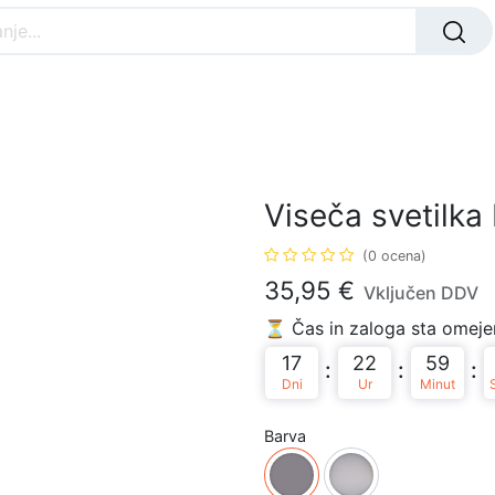
Nar
ANJA svetila
ZUNANJA svetila
OTROŠKA
Viseča svetilka
(0 ocena)
35,95
€
Vključen DDV
⏳ Čas in zaloga sta omejen
17
22
59
:
:
:
Dni
Ur
Minut
Barva