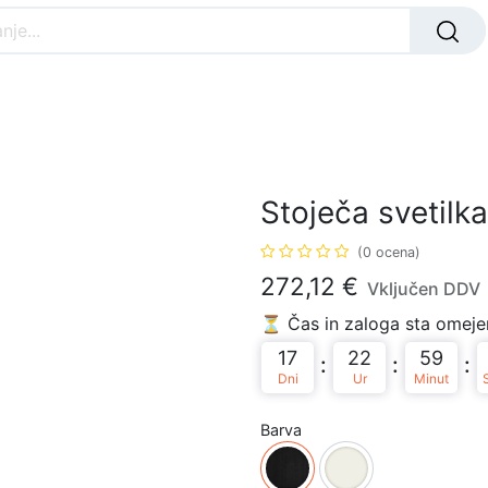
Nar
ANJA svetila
ZUNANJA svetila
OTROŠKA
Stoječa svetilk
(0 ocena)
272,12
€
Vključen DDV
⏳ Čas in zaloga sta omejen
17
22
59
:
:
:
Dni
Ur
Minut
Barva