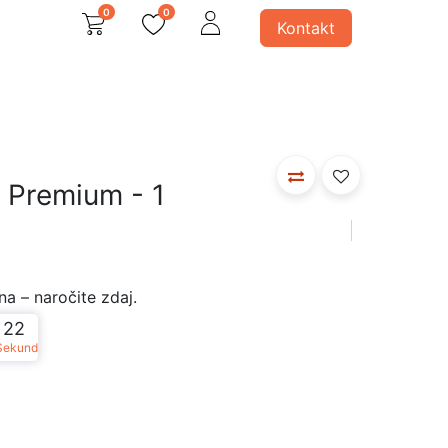
0
0
Kontakt
avno
 svetila
Ostali produkti
a Premium - 1
a – naročite zdaj.
22
Sekund