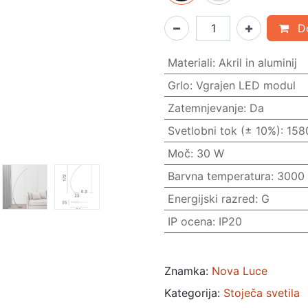
Do
Materiali
:
Akril in aluminij
Grlo
:
Vgrajen LED modul
Zatemnjevanje
:
Da
Svetlobni tok (± 10%)
:
158
Moč
:
30 W
Barvna temperatura
:
3000
Energijski razred
:
G
IP ocena
:
IP20
Znamka:
Nova Luce
Kategorija:
Stoječa svetila