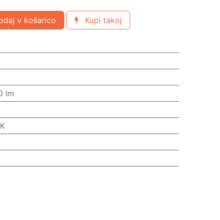
daj v košarico
Kupi takoj
0 lm
 K