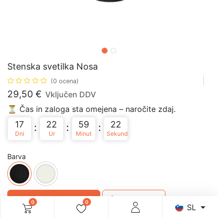
Stenska svetilka Nosa
(0 ocena)
29,50
€
Vključen DDV
⏳ Čas in zaloga sta omejena – naročite zdaj.
17
22
59
22
:
:
:
Dni
Ur
Minut
Sekund
Barva
Dodaj v košarico
Kupi takoj
0
0
SL