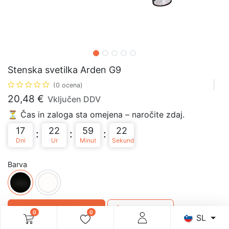
Stenska svetilka Arden G9
(0 ocena)
20,48
€
Vključen DDV
⏳ Čas in zaloga sta omejena – naročite zdaj.
17
22
59
22
:
:
:
Dni
Ur
Minut
Sekund
Barva
Dodaj v košarico
Kupi takoj
0
0
SL