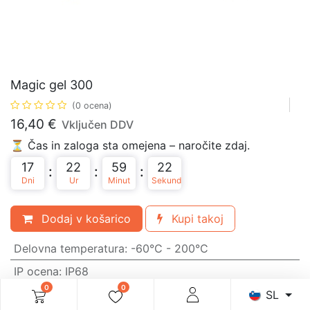
Magic gel 300
(0 ocena)
16,40
€
Vključen DDV
⏳ Čas in zaloga sta omejena – naročite zdaj.
17
22
59
22
:
:
:
Dni
Ur
Minut
Sekund
Dodaj v košarico
Kupi takoj
Delovna temperatura
:
-60°C - 200°C
IP ocena
:
IP68
0
0
SL