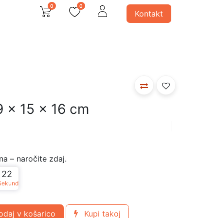
0
0
Kontakt
avno
 svetila
Ostali produkti
9 x 15 x 16 cm
a – naročite zdaj.
22
Sekund
daj v košarico
Kupi takoj