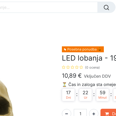
Nar
ANJA svetila
ZUNANJA svetila
OTROŠKA
Posebna ponudba 🎃
LED lobanja - 1
(0 ocena)
10,89
€
Vključen DDV
⏳ Čas in zaloga sta omejen
17
22
59
:
:
:
Dni
Ur
Minut
Do