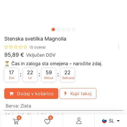
Stenska svetilka Magnolia
(0 ocena)
95,89
€
Vključen DDV
⏳ Čas in zaloga sta omejena – naročite zdaj.
17
22
59
22
:
:
:
Dni
Ur
Minut
Sekund
Dodaj v košarico
Kupi takoj
Barva
:
Zlata
Materiali
:
Aluminij in kristal
0
0
SL
Grlo
:
E14