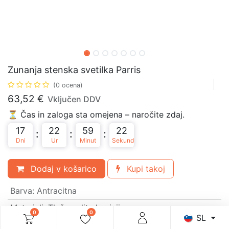
Zunanja stenska svetilka Parris
(0 ocena)
63,52
€
Vključen DDV
⏳ Čas in zaloga sta omejena – naročite zdaj.
17
22
59
22
:
:
:
Dni
Ur
Minut
Sekund
Dodaj v košarico
Kupi takoj
Barva
:
Antracitna
Materiali
:
Tlačno ulit aluminij
0
0
SL
Grlo
:
Vgrajen LED modul