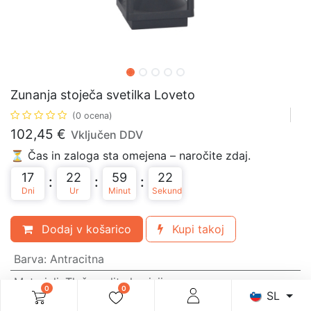
Zunanja stoječa svetilka Loveto
(0 ocena)
102,45
€
Vključen DDV
⏳ Čas in zaloga sta omejena – naročite zdaj.
17
22
59
22
:
:
:
Dni
Ur
Minut
Sekund
Dodaj v košarico
Kupi takoj
Barva
:
Antracitna
Materiali
:
Tlačno ulit aluminij
0
0
SL
Grlo
:
Vgrajen LED modul